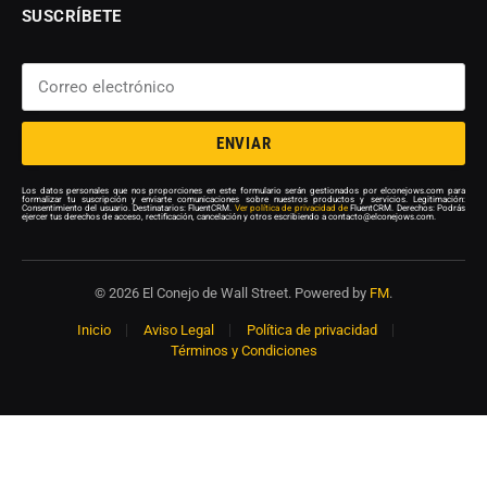
SUSCRÍBETE
ENVIAR
Los datos personales que nos proporciones en este formulario serán gestionados por elconejows.com para
formalizar tu suscripción y enviarte comunicaciones sobre nuestros productos y servicios. Legitimación:
Consentimiento del usuario. Destinatarios: FluentCRM.
Ver política de privacidad de
FluentCRM. Derechos: Podrás
ejercer tus derechos de acceso, rectificación, cancelación y otros escribiendo a contacto@elconejows.com.
© 2026 El Conejo de Wall Street. Powered by
FM
.
Inicio
Aviso Legal
Política de privacidad
Términos y Condiciones