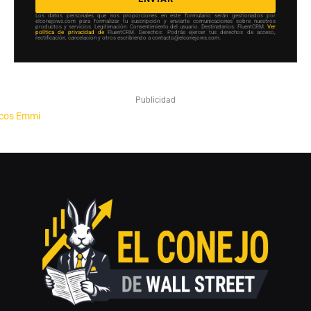
Los datos personales que nos proporciones en este formulario serán gestionados por
elconejows.com para formalizar tu suscripción y enviarte comunicaciones sobre nuestros
productos y servicios. Legitimación: Consentimiento del usuario. Destinatarios: FluentCRM.
Ver
política de privacidad de
FluentCRM. Derechos: Podrás ejercer tus derechos de acceso,
rectificación, cancelación y otros escribiendo a contacto@elconejows.com.
Publicidad