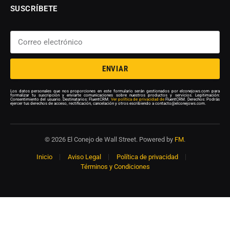
SUSCRÍBETE
ENVIAR
Los datos personales que nos proporciones en este formulario serán gestionados por elconejows.com para
formalizar tu suscripción y enviarte comunicaciones sobre nuestros productos y servicios. Legitimación:
Consentimiento del usuario. Destinatarios: FluentCRM.
Ver política de privacidad de
FluentCRM. Derechos: Podrás
ejercer tus derechos de acceso, rectificación, cancelación y otros escribiendo a contacto@elconejows.com.
© 2026 El Conejo de Wall Street. Powered by
FM
.
Inicio
Aviso Legal
Política de privacidad
Términos y Condiciones