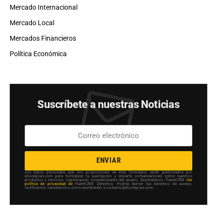
Mercado Internacional
Mercado Local
Mercados Financieros
Política Económica
Suscríbete a nuestras Noticias
ENVIAR
Los datos personales que nos proporciones en este formulario serán gestionados por
elconejows.com para formalizar tu suscripción y enviarte comunicaciones sobre nuestros
productos y servicios. Legitimación: Consentimiento del usuario. Destinatarios: FluentCRM.
Ver
política de privacidad de
FluentCRM. Derechos: Podrás ejercer tus derechos de acceso,
rectificación, cancelación y otros escribiendo a contacto@elconejows.com.