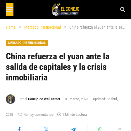
»
»
Home
Mercado Internacional
China refuerza el yuan ante la salida de capitales y la crisis inmobiliaria
MERCADO INTERNACIONAL
China refuerza el yuan ante la
salida de capitales y la crisis
inmobiliaria
Por
El Conejo de Wall Street
31 marzo, 2025
Updated:
2 abril,
2025
No hay comentarios
1 Min de Lectura