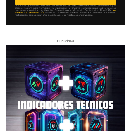
Los datos personales que nos proporciones en este formulario serán gestionados por
elconejows.com para formalizar tu suscripción y enviarte comunicaciones sobre nuestros
productos y servicios. Legitimación: Consentimiento del usuario. Destinatarios: FluentCRM.
Ver
política de privacidad de
FluentCRM. Derechos: Podrás ejercer tus derechos de acceso,
rectificación, cancelación y otros escribiendo a contacto@elconejows.com.
Publicidad