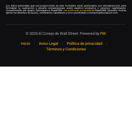
Los datos personales que nos proporciones en este formulario serán gestionados por elconejows.com para
formalizar tu suscripción y enviarte comunicaciones sobre nuestros productos y servicios. Legitimación:
Consentimiento del usuario. Destinatarios: FluentCRM.
Ver política de privacidad de
FluentCRM. Derechos: Podrás
ejercer tus derechos de acceso, rectificación, cancelación y otros escribiendo a contacto@elconejows.com.
© 2026 El Conejo de Wall Street. Powered by
FM
.
Inicio
Aviso Legal
Política de privacidad
Términos y Condiciones