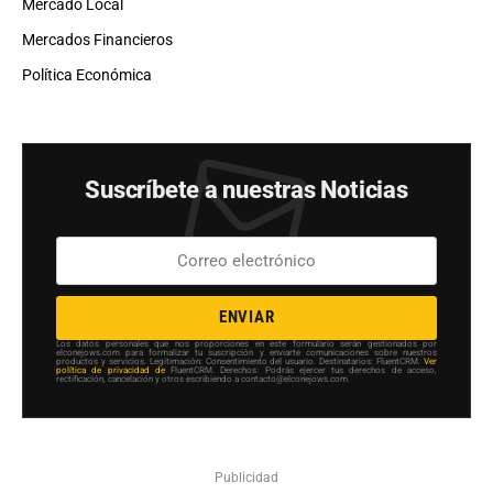
Mercado Local
Mercados Financieros
Política Económica
Suscríbete a nuestras Noticias
ENVIAR
Los datos personales que nos proporciones en este formulario serán gestionados por
elconejows.com para formalizar tu suscripción y enviarte comunicaciones sobre nuestros
productos y servicios. Legitimación: Consentimiento del usuario. Destinatarios: FluentCRM.
Ver
política de privacidad de
FluentCRM. Derechos: Podrás ejercer tus derechos de acceso,
rectificación, cancelación y otros escribiendo a contacto@elconejows.com.
Publicidad