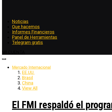
Noticias
Que hacemos
Informes Financieros
Panel de Herramientas
Telegram gratis
MI CUENTA
Mercado Internacional
EE.UU.
Brasil
China
View All
El FMI respaldó el progra