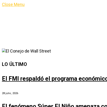
Close Menu
LO ÚLTIMO
El FMI respaldó el programa económico 
28 julio, 2026
El fenómeno Súper El Niño amenaza co