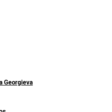
na Georgieva
os