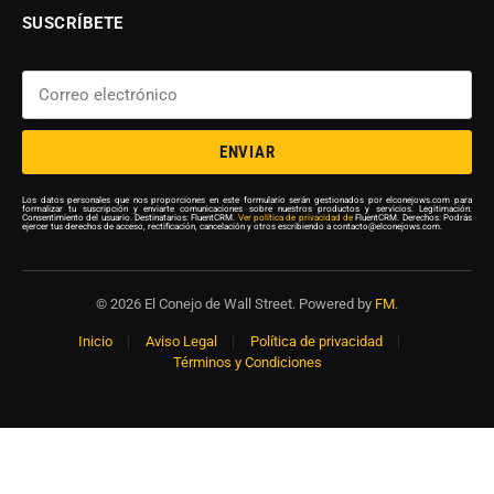
SUSCRÍBETE
ENVIAR
Los datos personales que nos proporciones en este formulario serán gestionados por elconejows.com para
formalizar tu suscripción y enviarte comunicaciones sobre nuestros productos y servicios. Legitimación:
Consentimiento del usuario. Destinatarios: FluentCRM.
Ver política de privacidad de
FluentCRM. Derechos: Podrás
ejercer tus derechos de acceso, rectificación, cancelación y otros escribiendo a contacto@elconejows.com.
© 2026 El Conejo de Wall Street. Powered by
FM
.
Inicio
Aviso Legal
Política de privacidad
Términos y Condiciones