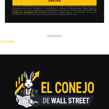
ENVIAR
Los datos personales que nos proporciones en este formulario serán gestionados por
elconejows.com para formalizar tu suscripción y enviarte comunicaciones sobre nuestros
productos y servicios. Legitimación: Consentimiento del usuario. Destinatarios: FluentCRM.
Ver
política de privacidad de
FluentCRM. Derechos: Podrás ejercer tus derechos de acceso,
rectificación, cancelación y otros escribiendo a contacto@elconejows.com.
Publicidad