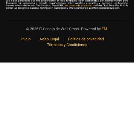
Los datos personales que nos proporciones en este formulario serán gestionados por elconejows.com para
formalizar tu suscripción y enviarte comunicaciones sobre nuestros productos y servicios. Legitimación:
Consentimiento del usuario. Destinatarios: FluentCRM.
Ver política de privacidad de
FluentCRM. Derechos: Podrás
ejercer tus derechos de acceso, rectificación, cancelación y otros escribiendo a contacto@elconejows.com.
© 2026 El Conejo de Wall Street. Powered by
FM
.
Inicio
Aviso Legal
Política de privacidad
Términos y Condiciones