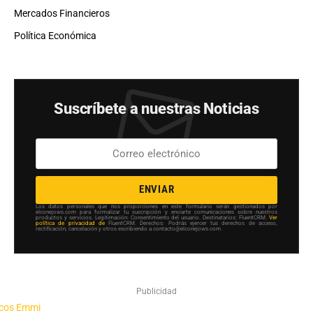
Mercados Financieros
Política Económica
Suscríbete a nuestras Noticias
ENVIAR
Los datos personales que nos proporciones en este formulario serán gestionados por
elconejows.com para formalizar tu suscripción y enviarte comunicaciones sobre nuestros
productos y servicios. Legitimación: Consentimiento del usuario. Destinatarios: FluentCRM.
Ver
política de privacidad de
FluentCRM. Derechos: Podrás ejercer tus derechos de acceso,
rectificación, cancelación y otros escribiendo a contacto@elconejows.com.
Publicidad