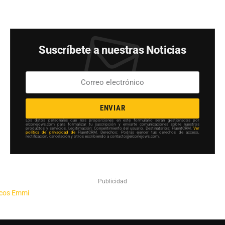
Suscríbete a nuestras Noticias
ENVIAR
Los datos personales que nos proporciones en este formulario serán gestionados por
elconejows.com para formalizar tu suscripción y enviarte comunicaciones sobre nuestros
productos y servicios. Legitimación: Consentimiento del usuario. Destinatarios: FluentCRM.
Ver
política de privacidad de
FluentCRM. Derechos: Podrás ejercer tus derechos de acceso,
rectificación, cancelación y otros escribiendo a contacto@elconejows.com.
Publicidad