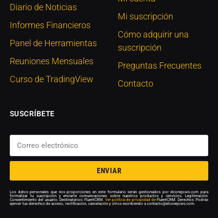
Diario de Noticias
Mi suscripción
Informes Financieros
Cómo adquirir una
Panel de Herramientas
suscripción
Reuniones Mensuales
Preguntas Frecuentes
Curso de TradingView
Contacto
SUSCRÍBETE
ENVIAR
Los datos personales que nos proporciones en este formulario serán gestionados por elconejows.com para
formalizar tu suscripción y enviarte comunicaciones sobre nuestros productos y servicios. Legitimación:
Consentimiento del usuario. Destinatarios: FluentCRM.
Ver política de privacidad de
FluentCRM. Derechos: Podrás
ejercer tus derechos de acceso, rectificación, cancelación y otros escribiendo a contacto@elconejows.com.