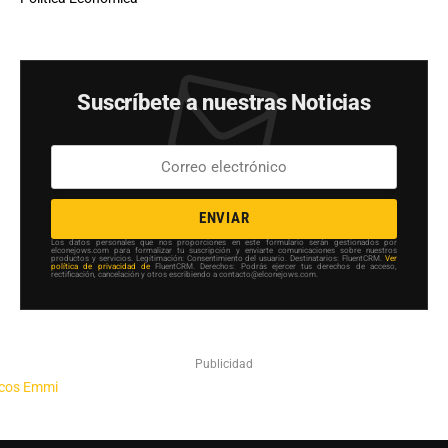
Suscríbete a nuestras Noticias
ENVIAR
Los datos personales que nos proporciones en este formulario serán gestionados por
elconejows.com para formalizar tu suscripción y enviarte comunicaciones sobre nuestros
productos y servicios. Legitimación: Consentimiento del usuario. Destinatarios: FluentCRM.
Ver
política de privacidad de
FluentCRM. Derechos: Podrás ejercer tus derechos de acceso,
rectificación, cancelación y otros escribiendo a contacto@elconejows.com.
Publicidad