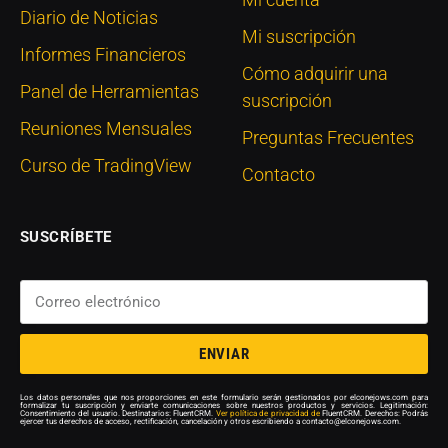
Diario de Noticias
Mi suscripción
Informes Financieros
Cómo adquirir una
Panel de Herramientas
suscripción
Reuniones Mensuales
Preguntas Frecuentes
Curso de TradingView
Contacto
SUSCRÍBETE
ENVIAR
Los datos personales que nos proporciones en este formulario serán gestionados por elconejows.com para
formalizar tu suscripción y enviarte comunicaciones sobre nuestros productos y servicios. Legitimación:
Consentimiento del usuario. Destinatarios: FluentCRM.
Ver política de privacidad de
FluentCRM. Derechos: Podrás
ejercer tus derechos de acceso, rectificación, cancelación y otros escribiendo a contacto@elconejows.com.