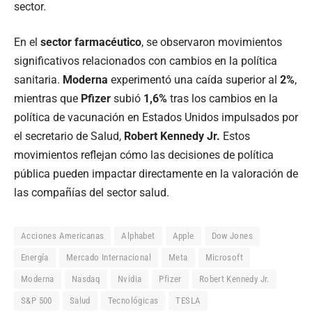
sector.
En el
sector farmacéutico
, se observaron movimientos
significativos relacionados con cambios en la política
sanitaria.
Moderna
experimentó una caída superior al
2%
,
mientras que
Pfizer
subió
1,6%
tras los cambios en la
política de vacunación en Estados Unidos impulsados por
el secretario de Salud,
Robert Kennedy Jr.
Estos
movimientos reflejan cómo las decisiones de política
pública pueden impactar directamente en la valoración de
las compañías del sector salud.
Acciones Americanas
Alphabet
Apple
Dow Jones
Energía
Mercado Internacional
Meta
Microsoft
Moderna
Nasdaq
Nvidia
Pfizer
Robert Kennedy Jr.
S&P 500
Salud
Tecnológicas
TESLA