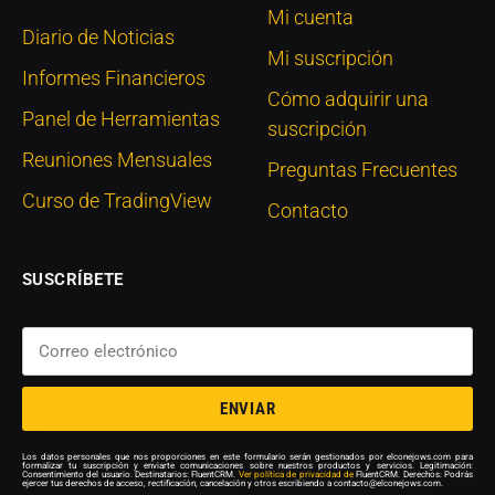
Mi cuenta
Diario de Noticias
Mi suscripción
Informes Financieros
Cómo adquirir una
Panel de Herramientas
suscripción
Reuniones Mensuales
Preguntas Frecuentes
Curso de TradingView
Contacto
SUSCRÍBETE
ENVIAR
Los datos personales que nos proporciones en este formulario serán gestionados por elconejows.com para
formalizar tu suscripción y enviarte comunicaciones sobre nuestros productos y servicios. Legitimación:
Consentimiento del usuario. Destinatarios: FluentCRM.
Ver política de privacidad de
FluentCRM. Derechos: Podrás
ejercer tus derechos de acceso, rectificación, cancelación y otros escribiendo a contacto@elconejows.com.