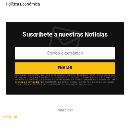
Política Económica
Suscríbete a nuestras Noticias
ENVIAR
Los datos personales que nos proporciones en este formulario serán gestionados por
elconejows.com para formalizar tu suscripción y enviarte comunicaciones sobre nuestros
productos y servicios. Legitimación: Consentimiento del usuario. Destinatarios: FluentCRM.
Ver
política de privacidad de
FluentCRM. Derechos: Podrás ejercer tus derechos de acceso,
rectificación, cancelación y otros escribiendo a contacto@elconejows.com.
Publicidad