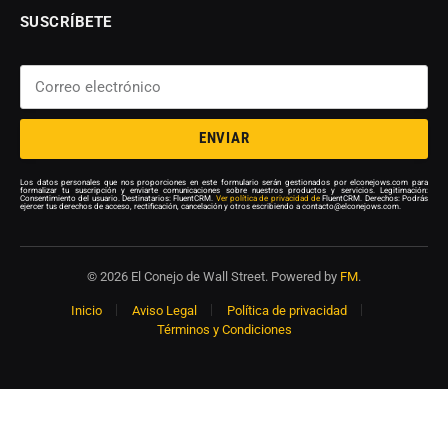
SUSCRÍBETE
ENVIAR
Los datos personales que nos proporciones en este formulario serán gestionados por elconejows.com para
formalizar tu suscripción y enviarte comunicaciones sobre nuestros productos y servicios. Legitimación:
Consentimiento del usuario. Destinatarios: FluentCRM.
Ver política de privacidad de
FluentCRM. Derechos: Podrás
ejercer tus derechos de acceso, rectificación, cancelación y otros escribiendo a contacto@elconejows.com.
© 2026 El Conejo de Wall Street. Powered by
FM
.
Inicio
Aviso Legal
Política de privacidad
Términos y Condiciones