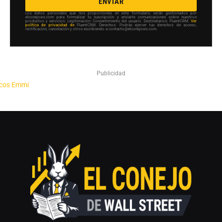
ENVIAR
Los datos personales que nos proporciones en este formulario serán gestionados por
elconejows.com para formalizar tu suscripción y enviarte comunicaciones sobre nuestros
productos y servicios. Legitimación: Consentimiento del usuario. Destinatarios: FluentCRM.
Ver
política de privacidad de
FluentCRM. Derechos: Podrás ejercer tus derechos de acceso,
rectificación, cancelación y otros escribiendo a contacto@elconejows.com.
Publicidad