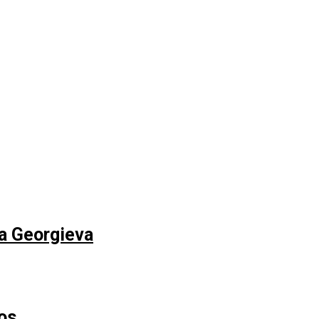
na Georgieva
os