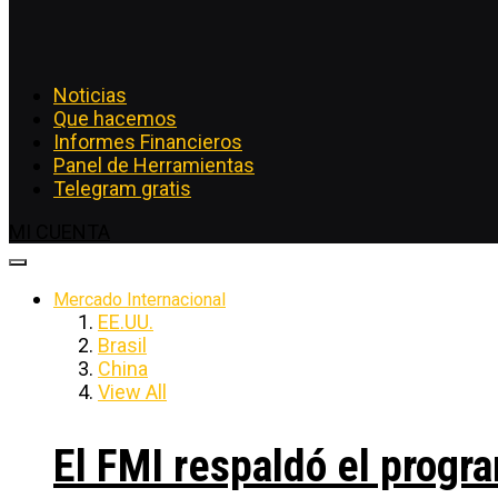
Noticias
Que hacemos
Informes Financieros
Panel de Herramientas
Telegram gratis
MI CUENTA
Mercado Internacional
EE.UU.
Brasil
China
View All
El FMI respaldó el progra