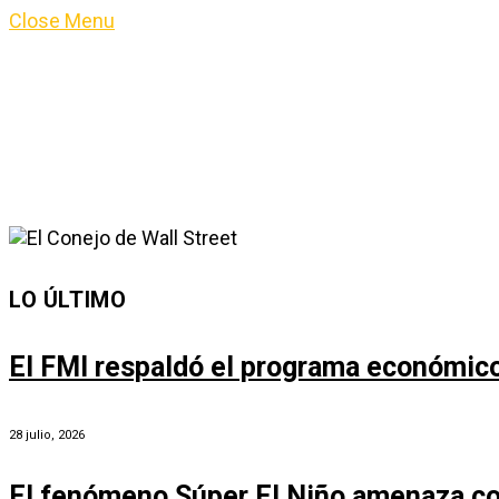
Close Menu
LO ÚLTIMO
El FMI respaldó el programa económico 
28 julio, 2026
El fenómeno Súper El Niño amenaza co