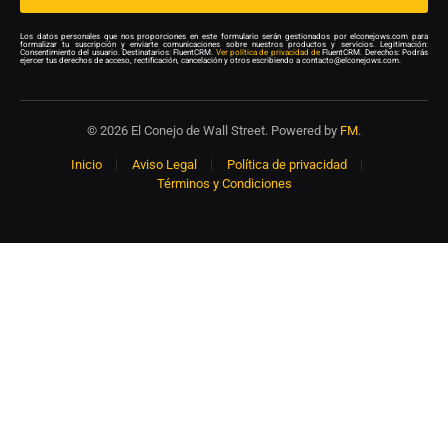
Los datos personales que nos proporciones en este formulario serán gestionados por elconejows.com para
formalizar tu suscripción y enviarte comunicaciones sobre nuestros productos y servicios. Legitimación:
Consentimiento del usuario. Destinatarios: FluentCRM.
Ver política de privacidad de
FluentCRM. Derechos: Podrás
ejercer tus derechos de acceso, rectificación, cancelación y otros escribiendo a contacto@elconejows.com.
© 2026 El Conejo de Wall Street. Powered by
FM
.
Inicio
Aviso Legal
Política de privacidad
Términos y Condiciones