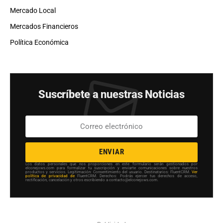
Mercado Local
Mercados Financieros
Política Económica
Suscríbete a nuestras Noticias
ENVIAR
Los datos personales que nos proporciones en este formulario serán gestionados por
elconejows.com para formalizar tu suscripción y enviarte comunicaciones sobre nuestros
productos y servicios. Legitimación: Consentimiento del usuario. Destinatarios: FluentCRM.
Ver
política de privacidad de
FluentCRM. Derechos: Podrás ejercer tus derechos de acceso,
rectificación, cancelación y otros escribiendo a contacto@elconejows.com.